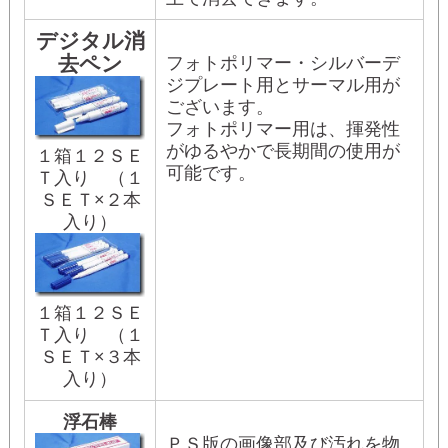
デジタル消
去ペン
フォトポリマー・シルバーデ
ジプレート用とサーマル用が
ございます。
フォトポリマー用は、揮発性
がゆるやかで長期間の使用が
１箱１２ＳＥ
可能です。
Ｔ入り （１
ＳＥＴ×２本
入り）
１箱１２ＳＥ
Ｔ入り （１
ＳＥＴ×３本
入り）
浮石棒
ＰＳ版の画像部及び汚れを物