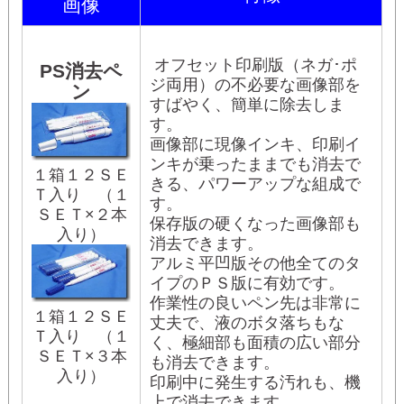
画像
オフセット印刷版（ネガ･ポ
PS消去ペ
ジ両用）の不必要な画像部を
ン
すばやく、簡単に除去しま
す。
画像部に現像インキ、印刷イ
ンキが乗ったままでも消去で
１箱１２ＳＥ
きる、パワーアップな組成で
Ｔ入り （１
す。
ＳＥＴ×２本
保存版の硬くなった画像部も
入り）
消去できます。
アルミ平凹版その他全てのタ
イプのＰＳ版に有効です。
作業性の良いペン先は非常に
１箱１２ＳＥ
丈夫で、液のボタ落ちもな
Ｔ入り （１
く、極細部も面積の広い部分
ＳＥＴ×３本
も消去できます。
入り）
印刷中に発生する汚れも、機
上で消去できます。