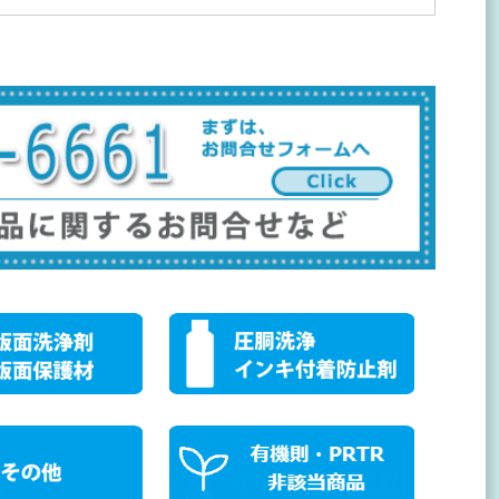
Copyright（C）2014 Murakami-Kagaku . All rights reserved v8.5.5