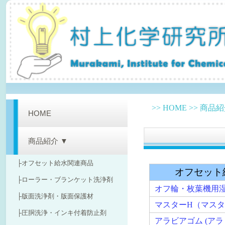
>>
HOME
>>
商品紹介 ▼
HOME
商品紹介 ▼
├オフセット給水関連商品
オフセット給水
├ローラー・ブランケット洗浄剤
オフ輪・枚葉機用湿し水 
├版面洗浄剤・版面保護材
マスターH（マスターペ
├圧胴洗浄・インキ付着防止剤
アラビアゴム (アラビアガ
├消去ペン
ミラクル ネルソンマッ
├印刷以外の洗浄剤