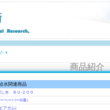
商品紹介
関連商品
ＢＵ-２００
ーパーH液）
ム)
クス