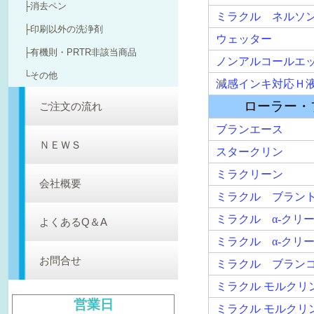
ウェッター
├有機則・PRTR非該当商品
ノンアルコールエッチ液 BU
└その他
減感インキ対応Ｈ液 BF-10
ローラー・ブラ
ご注文の流れ
ブランエース
ＮＥＷＳ
スタークリン
ミラクリーン
会社概要
ミラクル ブラントップ
ミラクル α-クリーン
よくあるQ＆A
ミラクル α-クリーン エ
お問合せ
ミラクル ブランコート
ミラクル モルクリン
営業日
ミラクル モルクリン エコ
2026年8月
ハイクリーン
日
月
火
水
木
金
土
ハイクリーン・エコ
1
UVクリーナー
2
3
4
5
6
7
8