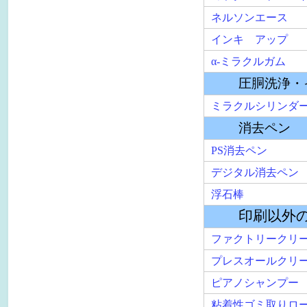
ミラクルシリンダークリ
消去ペン
PS消去ペン
デジタル消去ペン
浮石棒
印刷以外の洗
ファクトリークリーンPR
プレスオールクリーン Ⅱ
ピアノシャンプー
粘着性ゴミ取りローラー
ホットメルト・ウレタン
その他
DN-１０
アンティードライ
帯電防止剤