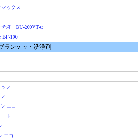
-200VT-α
0
ンケット洗浄剤
コ