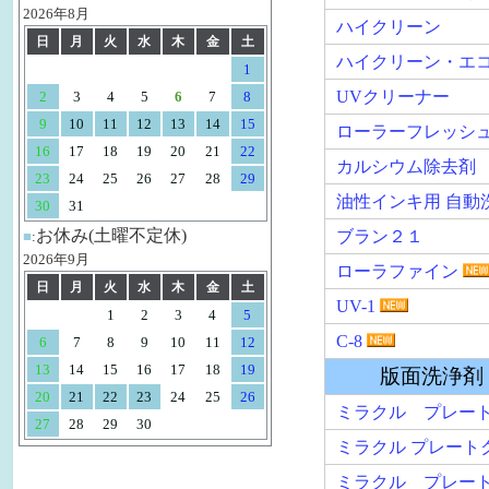
9
10
11
12
13
14
15
ローラーフレッシュ
16
17
18
19
20
21
22
カルシウム除去剤
23
24
25
26
27
28
29
油性インキ用 自動洗浄機用
30
31
お休み(土曜不定休)
ブラン２１
■
:
2026年9月
ローラファイン
日
月
火
水
木
金
土
UV-1
1
2
3
4
5
C-8
6
7
8
9
10
11
12
13
14
15
16
17
18
19
版面洗浄剤・版
20
21
22
23
24
25
26
ミラクル プレートクリ
27
28
29
30
ミラクル プレートクリーナ
ミラクル プレートブリ
ネルソンエース
インキ アップ
α-ミラクルガム
圧胴洗浄・イン