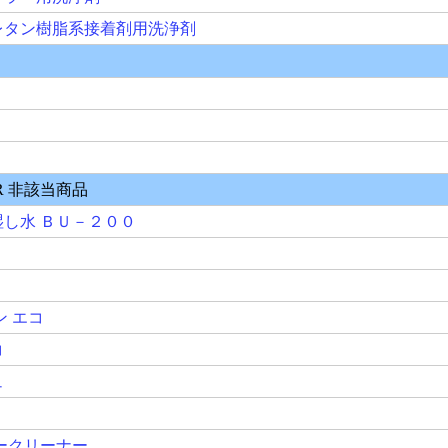
該当商品
ＢＵ－２００
ーナー