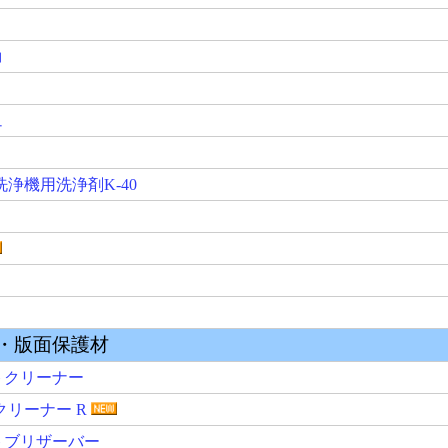
洗浄剤K-40
面保護材
ーナー
ー R
ザーバー
キ付着防止剤